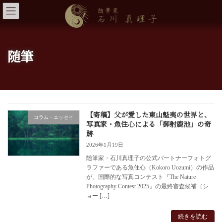
コ
ナ
ン
ビ
テ
ゲ
ン
ー
ツ
シ
へ
ョ
随筆
ス
ン
キ
に
ッ
移
プ
動
【寄稿】父が愛した東山魁夷の世界と、
コラム・エッセイ
写真家・魚住心による「御射鹿池」の奇
跡
2026年1月19日
随筆家・石川真理子の公式パートナーフォトグ
ラファーである魚住心（Kokoro Uozumi）の作品
が、国際的な写真コンテスト『The Nature
Photography Contest 2025』の最終審査候補（シ
ョー […]
続きを読む