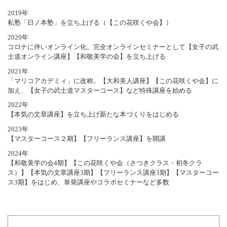
2019
年
私塾「日ノ本塾」を立ち上げる（【この花咲くや会】）
2020
年
コロナに伴いオンライン化。完全オンラインセミナーとして【女子の武
士道オンライン講座】【和敬美学の会】を立ち上げる
2021
年
「マリコアカデミィ」に改称。【大和美人講座】【この花咲くや会】に
加え、【女子の武士道マスターコース】など特殊講座を始める
2022
年
【本気の文章講座】を立ち上げ新たな本づくりをはじめる
2023
年
【マスターコース２期】【フリーランス講座】を開講
2024
年
【和敬美学の会4期】【この花咲くや会（さつきクラス・初冬クラ
ス）】【本気の文章講座3期】【フリーランス講座3期】【マスターコー
ス3期】をはじめ、単発講座やコラボセミナーなど多数