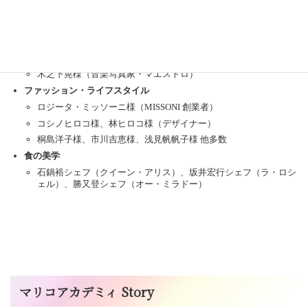
話経験が、現在の「人間探求としての武士道」の礎となっている。
芸術・写真
東山すみ様（日本画家・東山魁夷夫人）
木之下晃様（音楽写真家・マエストロ）
ファッション・ライフスタイル
ロジータ・ミッソーニ様（MISSONI 創業者）
コシノヒロコ様、林ヒロコ様（デザイナー）
桐島洋子様、市川吉恵様、浅見帆帆子様 他多数
食の美学
石鍋裕シェフ（クイーン・アリス）、坂井宏行シェフ（ラ・ロシ
ェル）、勝又登シェフ（オー・ミラドー）
マリコアカデミィ Story