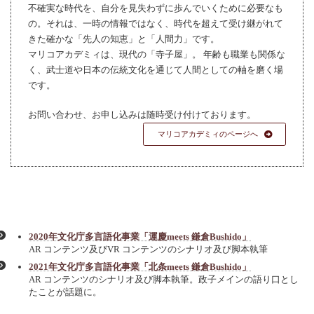
不確実な時代を、自分を見失わずに歩んでいくために必要なも
の。それは、一時の情報ではなく、時代を超えて受け継がれて
きた確かな「先人の知恵」と「人間力」です。
マリコアカデミィは、現代の「寺子屋」。 年齢も職業も関係な
く、武士道や日本の伝統文化を通じて人間としての軸を磨く場
です。
お問い合わせ、お申し込みは随時受け付けております。
マリコアカデミィのページへ
2020年文化庁多言語化事業「運慶meets 鎌倉Bushido」
AR コンテンツ及びVR コンテンツのシナリオ及び脚本執筆
2021年文化庁多言語化事業「北条meets 鎌倉Bushido」
AR コンテンツのシナリオ及び脚本執筆。政子メインの語り口とし
たことが話題に。