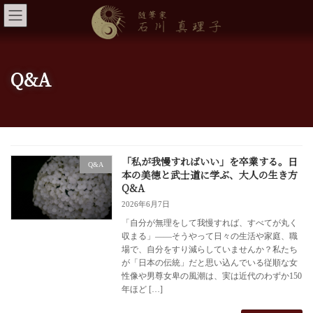
コ
ナ
ン
ビ
テ
ゲ
ン
ー
ツ
シ
へ
ョ
Q&A
ス
ン
キ
に
ッ
移
プ
動
「私が我慢すればいい」を卒業する。日
Q&A
本の美徳と武士道に学ぶ、大人の生き方
Q&A
2026年6月7日
「自分が無理をして我慢すれば、すべてが丸く
収まる」――そうやって日々の生活や家庭、職
場で、自分をすり減らしていませんか？私たち
が「日本の伝統」だと思い込んでいる従順な女
性像や男尊女卑の風潮は、実は近代のわずか150
年ほど […]