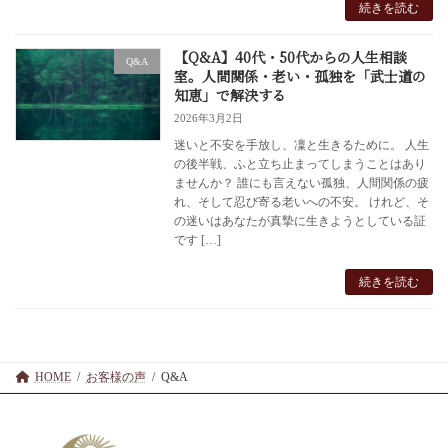
続きを読む
【Q&A】40代・50代からの人生相談
Q&A
室。人間関係・老い・孤独を「武士道の
知恵」で解決する
2026年3月2日
迷いと不安を手放し、凜と生きるために。 人生
の後半戦、ふと立ち止まってしまうことはあり
ませんか？ 誰にも言えない孤独、人間関係の疲
れ、そして忍び寄る老いへの不安。 けれど、そ
の迷いはあなたが真摯に生きようとしている証
です […]
続きを読む
HOME
お客様の声
Q&A