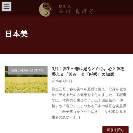
コ
ナ
ン
ビ
テ
ゲ
ン
ー
ツ
シ
へ
ョ
日本美
ス
ン
キ
に
ッ
移
プ
動
3月：弥生～春は足もとから。心と体を
感性が目覚める日本の暦
整える「苦み」と「呼吸」の知恵
2026年3月1日
弥生三月、春の訪れを五感で捉え、心身を健や
かに整えるための知恵をまとめました。本記事
では、作家の石川真理子が二十四節気の「啓
蟄」や「春分」にまつわる日本の繊細な美意識
——「帷子雪（かたびらゆき）」や和歌に見る
生命の息吹— […]
続きを読む