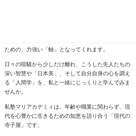
そんなとき、確かな力となるのは「本質」「本物」
「普遍的な真理」です。
「かたよらない、とらわれない、こだわらない」と
いう空（くう）の心や、日本人が古来より大切にし
てきた精神性は、私たちが自分を見失わずに生きる
ための、力強い「軸」となってくれます。
日々の喧騒から少しだけ離れ、こうした先人たちの
深い智慧や「日本美」、そして自分自身の心を調え
る「人間学」を、私と一緒にじっくりと学んでみま
せんか。
私塾マリアカデミィは、年齢や職業に関わらず、現
代を心豊かに生きるための知恵を語り合う「現代の
寺子屋」です。