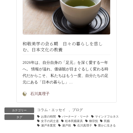
和敬美学の会６期 日々の暮らしを慈し
む、日本文化の教養
2026年は、自分自身の「足元」を深く愛する一年
へ。 情報が溢れ、価値観が目まぐるしく変わる時
代だからこそ、 私たちはもう一度、自分たちの足
元にある「日本の暮らし」…
石川真理子
コラム・エッセイ
、
ブログ
カテゴリー
お茶の時間
バーナード・リーチ
マインドフルネス
タグ
女子の武士道
松本民藝家具
柳宗悦
民藝
瀬戸本業窯
瀬戸焼
石川真理子
豊かに生きる