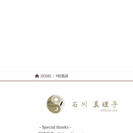
HOME
#初風緑
- Special thanks -