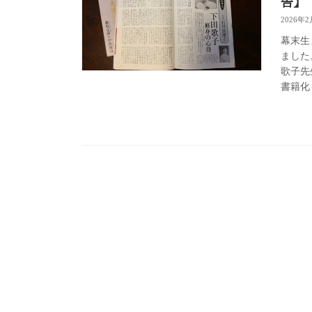
告】
2026年2
幕末生
ました
歌子先
書籍化