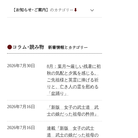
【
お知らせ･ご案内
】のカテゴリー
⬇︎
お知らせ
オンライン講座
●
コラム･読み物
- 和敬美学の会
新着情報とカテゴリー
- この花咲くや会オンライン講座
2026年7月30日
8月：葉月〜厳しい残暑に初
- 大和美人講座
秋の気配と夕風を感じる。
ご先祖様と英霊に捧げる祈
- 女子の武士道オンライン講座ベーシック
コース
りと、亡き人の霊を慰める
「盆踊り」
- 高次元意識で生きる。脳と波動にアプロ
ーチする5ヶ月プログラム
2026年7月16日
『新版 女子の武士道 武
士の娘だった祖母の矜持』
- マスターコース
- 本気の文章講座
2026年7月16日
連載『新版 女子の武士
道 武士の娘だった祖母の
- フリーランス講座