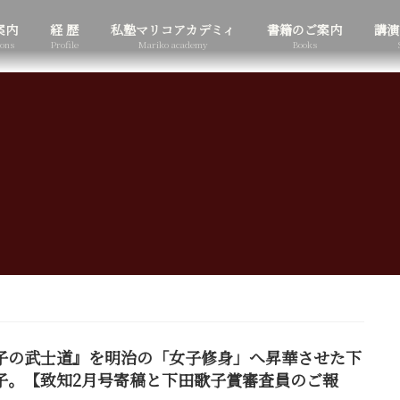
案内
経 歴
私塾マリコアカデミィ
書籍のご案内
講演
ions
Profile
Mariko academy
Books
子の武士道』を明治の「女子修身」へ昇華させた下
子。【致知2月号寄稿と下田歌子賞審査員のご報