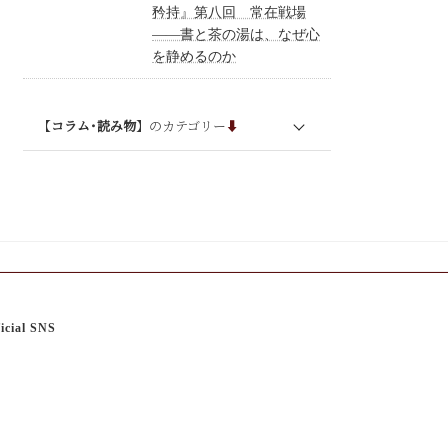
矜持』第八回 常在戦場
——書と茶の湯は、なぜ心
イベント･単発セミナー
を静めるのか
プレスリリース
【
コラム･読み物
】のカテゴリー
⬇︎
ブログ
連載
コラム・エッセイ
大和美人の武士道
お客様の声
icial SNS
Q&A
その他