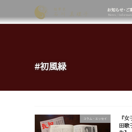
コ
ナ
ン
ビ
お知らせ･ご
テ
ゲ
News / Informat
ン
ー
ツ
シ
へ
ョ
ス
ン
キ
に
ッ
移
プ
動
#初風緑
『女
コラム・エッセイ
田歌