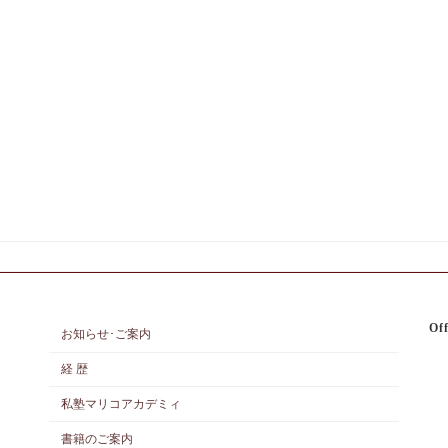
Off
お知らせ･ご案内
経 歴
私塾マリコアカデミィ
書籍のご案内