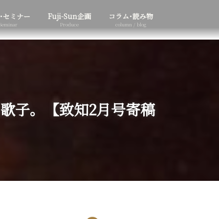
･セミナー
Fuji-Sun企画
コラム･読み物
Seminar
Produce
column / blog
歌子。【致知2月号寄稿