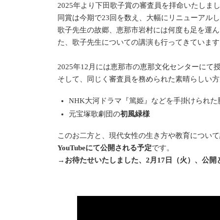
2025年より下田歌子賞の審査員を拝命いたしま
同賞は今期で23回を数え、大幅にリニューアル
歌子先生の故郷、恵那市岩村には何度も足を運ん
た、歌子先生についての講演も行ってきています
2025年12月には恵那市の恵那文化センターに
そして、同じく審査員を務められた素晴らしい方
NHK大河ドラマ『篤姫』などを手掛けられた
元宝塚歌劇団の
初風緑様
このお二方と、現代女性の生き方や教育について
YouTubeにて公開される予定
です。
→
お待たせいたしました、2月17日（火）、公開