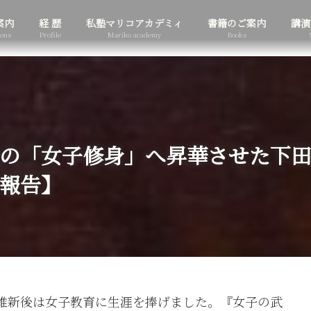
案内
経 歴
私塾マリコアカデミィ
書籍のご案内
講演
ions
Profile
Mariko academy
Books
の「女子修身」へ昇華させた下田
報告】
維新後は女子教育に生涯を捧げました。『女子の武