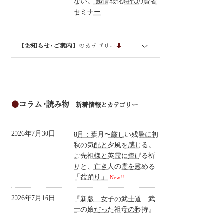
ない。 超情報化時代の賢者
セミナー
【
お知らせ･ご案内
】のカテゴリー
⬇︎
お知らせ
オンライン講座
●
コラム･読み物
- 和敬美学の会
新着情報とカテゴリー
- この花咲くや会オンライン講座
2026年7月30日
8月：葉月〜厳しい残暑に初
- 大和美人講座
秋の気配と夕風を感じる。
ご先祖様と英霊に捧げる祈
- 女子の武士道オンライン講座ベーシック
コース
りと、亡き人の霊を慰める
「盆踊り」
New!!
- 高次元意識で生きる。脳と波動にアプロ
ーチする5ヶ月プログラム
2026年7月16日
『新版 女子の武士道 武
士の娘だった祖母の矜持』
- マスターコース