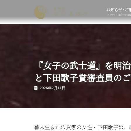
コ
ナ
ン
ビ
お知らせ･ご
テ
ゲ
News / Informat
ン
ー
ツ
シ
へ
ョ
ス
ン
キ
に
ッ
移
プ
動
『女子の武士道』を明治
と下田歌子賞審査員のご
2026年2月11日
幕末生まれの武家の女性・下田歌子は、