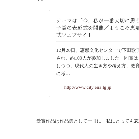
テーマは「今、私が一番大切に思
子賞の表彰式を開催／ようこそ恵
式ウェブサイト
12月20日、恵那文化センターで下田歌
され、約100人が参加しました。同賞
しつつ、現代人の生き方や考え方、教
に考…
http://www.city.ena.lg.jp
受賞作品は作品集として一冊に。私にとっても忘