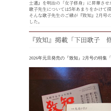
士道』を明治の「女子修身」に昇華させ
歌子先生については5年あまりをかけて
そんな歌子先生のご縁が『致知』2月号
した。
『致知』掲載「下田歌子 
2026年元旦発売の『致知』2月号の特