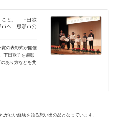
うこと」 下田歌
那市へ｜恵那市公
子賞の表彰式が開催
は、下田歌子を顕彰
育のあり方などを共
れがたい経験を語る想い出の品となっています。