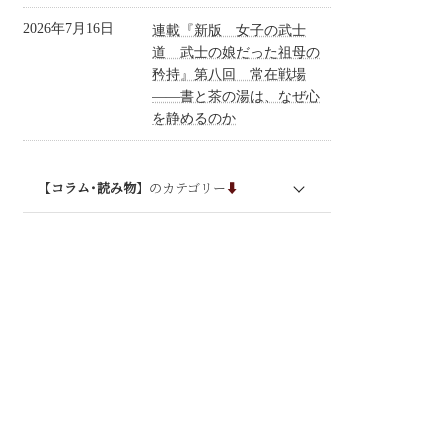
- 本気の文章講座
2026年7月16日
連載『新版 女子の武士
道 武士の娘だった祖母の
- フリーランス講座
矜持』第八回 常在戦場
——書と茶の湯は、なぜ心
イベント･単発セミナー
を静めるのか
プレスリリース
【
コラム･読み物
】のカテゴリー
⬇︎
ブログ
連載
コラム・エッセイ
大和美人の武士道
お客様の声
Q&A