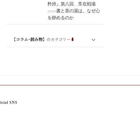
矜持』第八回 常在戦場
——書と茶の湯は、なぜ心
イベント･単発セミナー
を静めるのか
プレスリリース
【
コラム･読み物
】のカテゴリー
⬇︎
ブログ
連載
コラム・エッセイ
大和美人の武士道
お客様の声
icial SNS
Q&A
その他