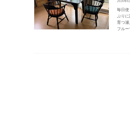
2026年6
毎日使
ぶりに
育つ瀬
フルー