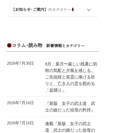
【
お知らせ･ご案内
】のカテゴリー
⬇︎
お知らせ
オンライン講座
●
コラム･読み物
- 和敬美学の会
新着情報とカテゴリー
- この花咲くや会オンライン講座
2026年7月30日
8月：葉月〜厳しい残暑に初
- 大和美人講座
秋の気配と夕風を感じる。
ご先祖様と英霊に捧げる祈
- 女子の武士道オンライン講座ベーシック
コース
りと、亡き人の霊を慰める
「盆踊り」
- 高次元意識で生きる。脳と波動にアプロ
ーチする5ヶ月プログラム
2026年7月16日
『新版 女子の武士道 武
士の娘だった祖母の矜持』
- マスターコース
- 本気の文章講座
2026年7月16日
連載『新版 女子の武士
道 武士の娘だった祖母の
- フリーランス講座