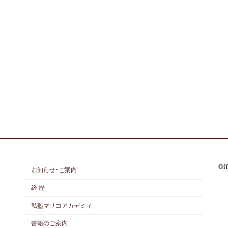
Off
お知らせ･ご案内
経 歴
私塾マリコアカデミィ
書籍のご案内