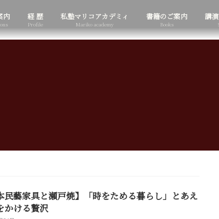
案内
経 歴
私塾マリコアカデミィ
書籍のご案内
講演
ions
Profile
Mariko academy
Books
本民藝家具と瀬戸焼】「時をためる暮らし」とあえ
をかける贅沢