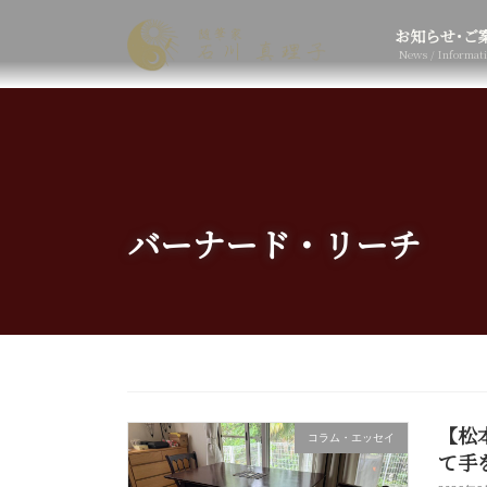
コ
ナ
ン
ビ
お知らせ･ご
テ
ゲ
News / Informat
ン
ー
ツ
シ
へ
ョ
ス
ン
キ
に
ッ
移
プ
動
バーナード・リーチ
【松
コラム・エッセイ
て手